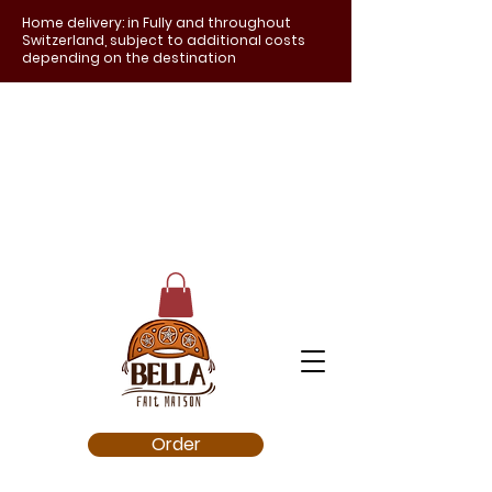
Home delivery: in Fully and throughout
Switzerland, subject to additional costs
depending on the destination
Order