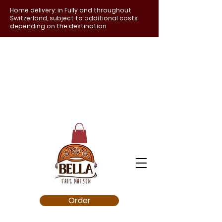
Home delivery: in Fully and throughout
Switzerland, subject to additional costs
depending on the destination
Order