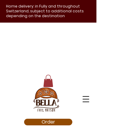
Home delivery: in Fully and throughout
Switzerland, subject to additional costs
depending on the destination
Order