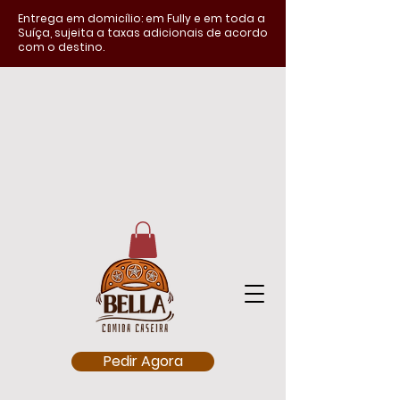
Entrega em domicílio: em Fully e em toda a
Suíça, sujeita a taxas adicionais de acordo
com o destino.
Pedir Agora