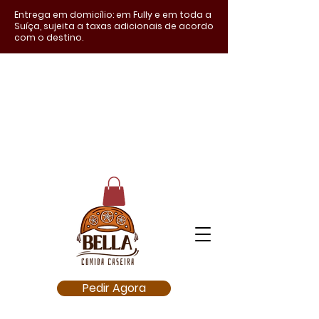
Entrega em domicílio: em Fully e em toda a
Suíça, sujeita a taxas adicionais de acordo
com o destino.
Pedir Agora