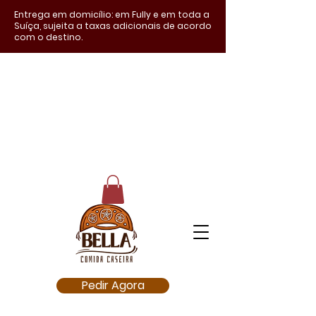
Entrega em domicílio: em Fully e em toda a
Suíça, sujeita a taxas adicionais de acordo
com o destino.
Pedir Agora